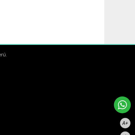
erú.
A+