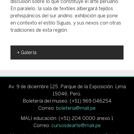
discusión sobre lo que constituye el arte peruano.
En paralelo, la sala de textiles albergará tejidos
prehispánicos del sur andino, exhibición que pone
en contexto el estilo Siguas, y sus nexos con otras
tradiciones de esta región.
Galería
Av. 9 de diciembre 125, Parque de la Exposición. Lima
15046, Perú.
Boletería del museo: (+51) 969 046254
Correo:
boleteria@mali.pe
MALI educación: (+51) 204 0000 anexo 1
Correo:
cursosdearte@mali.pe