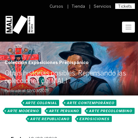
Skip
Cursos
Tienda
Servicios
Tickets
to
content
Colección Exposiciones Prehispánico
Otras historias posibles. Repensando las
colecciones del MALI
Publicado el: 12/03/2019
ARTE COLONIAL
ARTE CONTEMPORÁNEO
ARTE MODERNO
ARTE PERUANO
ARTE PRECOLOMBINO
ARTE REPUBLICANO
EXPOSICIONES